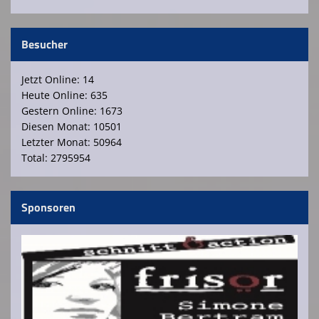
Spielplan
Besucher
Platzreservierung Tennishalle Walddorf
Jetzt Online: 14
Kursangebote SSV Walddorf
Heute Online: 635
Gestern Online: 1673
Diesen Monat: 10501
Letzter Monat: 50964
Total: 2795954
Sponsoren