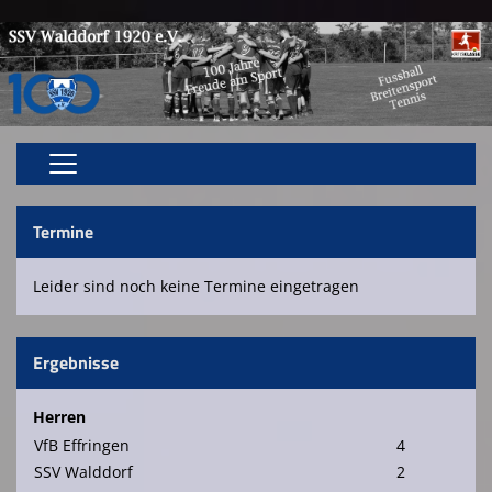
Home
Termine
Aktive
Leider sind noch keine Termine eingetragen
Jugend
Breitensport
Ergebnisse
Vereinsnews
Herren
Bildergalerie
VfB Effringen
4
SSV Walddorf
2
Spielstätten