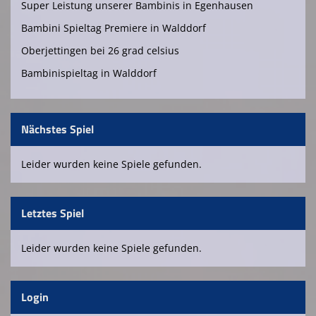
Super Leistung unserer Bambinis in Egenhausen
Spielplan
Bambini Spieltag Premiere in Walddorf
Oberjettingen bei 26 grad celsius
Platzreservierung Tennishalle Walddorf
Bambinispieltag in Walddorf
Kursangebote SSV Walddorf
Nächstes Spiel
Leider wurden keine Spiele gefunden.
Letztes Spiel
Leider wurden keine Spiele gefunden.
Login