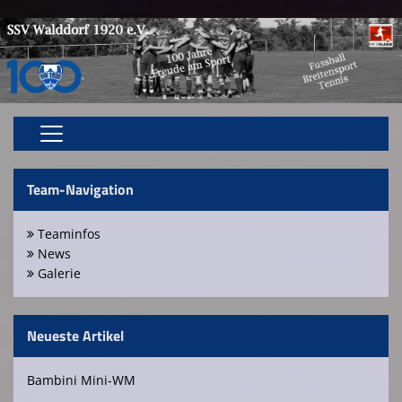
Home
Team-Navigation
Aktive
Teaminfos
Jugend
News
Galerie
Breitensport
Vereinsnews
Neueste Artikel
Bildergalerie
Bambini Mini-WM
Spielstätten