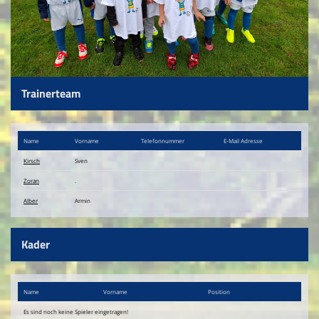
Trainerteam
Name
Vorname
Telefon​nummer
E-Mail Adresse
Kirsch
Sven
Zoran
.
Alber
Armin
Kader
Name
Vorname
Position
Es sind noch keine Spieler eingetragen!