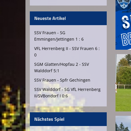
Neueste Artikel
SSV Frauen - SG
Emmingen/Jettingen 1 : 6
VFL Herrenberg II - SSV Frauen 6 :
0
SGM Glatten/Hopfau 2 - SSV
Walddorf 5:1
SSV Frauen - Spfr Gechingen
SSV Walddorf - SG VfL Herrenberg
II/SVBondorf I 0:6
Nächstes Spiel