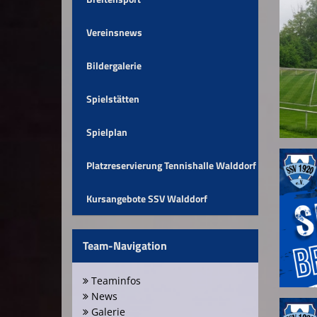
Vereinsnews
Bildergalerie
Spielstätten
Spielplan
Platzreservierung Tennishalle Walddorf
Kursangebote SSV Walddorf
Team-Navigation
Teaminfos
News
Galerie