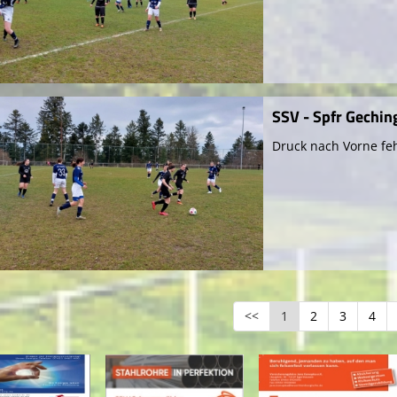
SSV - Spfr Geching
Druck nach Vorne feh
<<
1
2
3
4