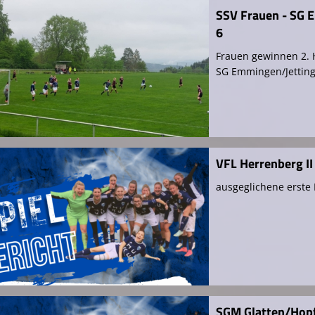
SSV Frauen - SG 
6
Frauen gewinnen 2. H
SG Emmingen/Jettin
VFL Herrenberg II 
ausgeglichene erste 
SGM Glatten/Hopf