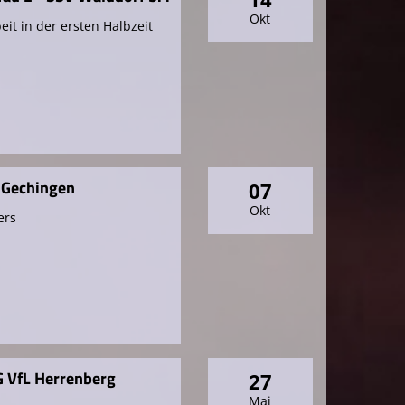
Okt
it in der ersten Halbzeit
r Gechingen
07
Okt
ers
G VfL Herrenberg
27
6
Mai