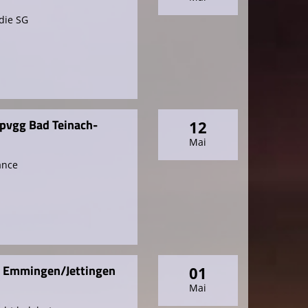
die SG
Spvgg Bad Teinach-
12
Mai
ance
G Emmingen/Jettingen
01
Mai