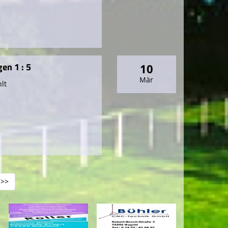
en 1 : 5
10
Mär
lt
>>