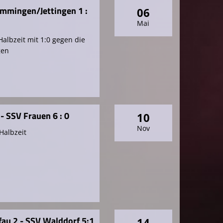
Emmingen/Jettingen 1 :
06
Mai
albzeit mit 1:0 gegen die
gen
- SSV Frauen 6 : 0
10
Nov
Halbzeit
au 2 - SSV Walddorf 5:1
14