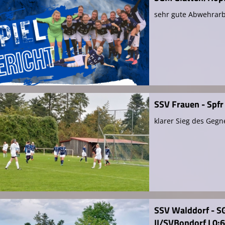
sehr gute Abwehrarbe
SSV Frauen - Spf
klarer Sieg des Gegn
SSV Walddorf - S
II/SVBondorf I 0: