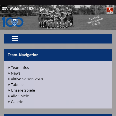
Home
Team-Navigation
Aktive
Teaminfos
Jugend
News
Aktive Saison 25/26
Breitensport
Tabelle
Unsere Spiele
Vereinsnews
Alle Spiele
Galerie
Bildergalerie
Spielstätten