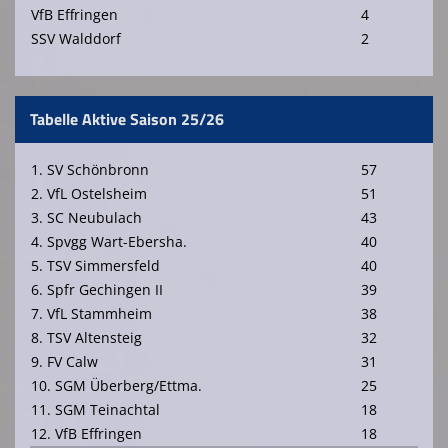
VfB Effringen
4
SSV Walddorf
2
Tabelle Aktive Saison 25/26
1. SV Schönbronn
57
2. VfL Ostelsheim
51
3. SC Neubulach
43
4. Spvgg Wart-Ebersha.
40
5. TSV Simmersfeld
40
6. Spfr Gechingen II
39
7. VfL Stammheim
38
8. TSV Altensteig
32
9. FV Calw
31
10. SGM Überberg/Ettma.
25
11. SGM Teinachtal
18
12. VfB Effringen
18