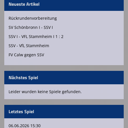
Neueste Artikel
Spielplan
Rückrundenvorbereitung
Platzreservierung Tennishalle Walddorf
SV Schönbronn I - SSV I
Kursangebote SSV Walddorf
SSV I - VFL Stammheim I 1 : 2
SSV - VfL Stammheim
FV Calw gegen SSV
Nächstes Spiel
Leider wurden keine Spiele gefunden.
Letztes Spiel
06.06.2026 15:30