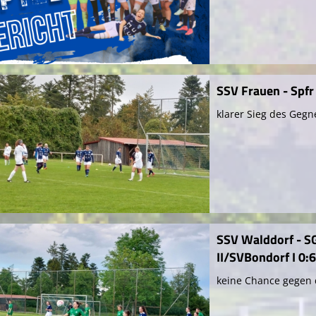
SSV Frauen - Spf
klarer Sieg des Gegn
SSV Walddorf - S
II/SVBondorf I 0:
keine Chance gegen 