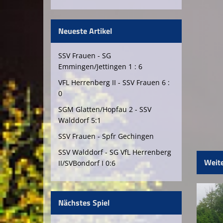
Neueste Artikel
SSV Frauen - SG
Emmingen/Jettingen 1 : 6
VFL Herrenberg II - SSV Frauen 6 :
0
SGM Glatten/Hopfau 2 - SSV
Walddorf 5:1
SSV Frauen - Spfr Gechingen
SSV Walddorf - SG VfL Herrenberg
Weite
II/SVBondorf I 0:6
Nächstes Spiel