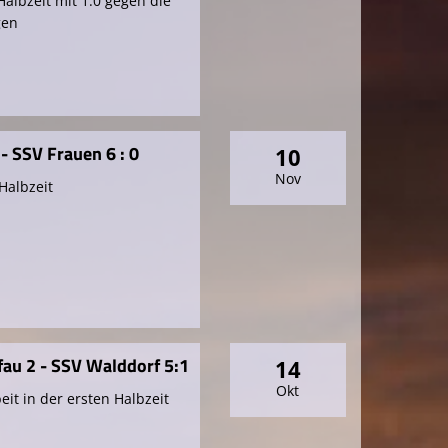
albzeit mit 1:0 gegen die
gen
- SSV Frauen 6 : 0
10
Nov
Halbzeit
au 2 - SSV Walddorf 5:1
14
Okt
it in der ersten Halbzeit