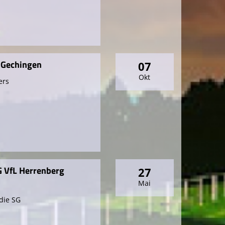
r Gechingen
07
Okt
ers
G VfL Herrenberg
27
6
Mai
die SG