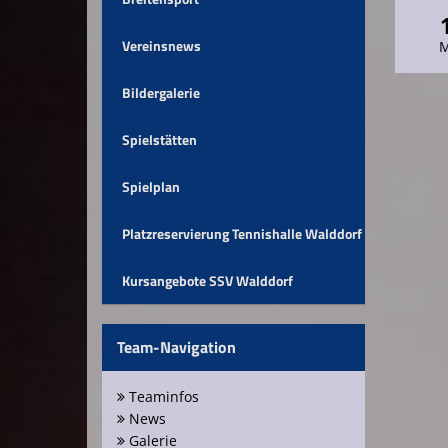
Vereinsnews
Bildergalerie
Spielstätten
Spielplan
Platzreservierung Tennishalle Walddorf
Kursangebote SSV Walddorf
Team-Navigation
Teaminfos
News
Galerie