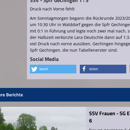
SSV - Spfr Gechingen 1 : 5
Druck nach Vorne fehlt
Am Sonntagmorgen begann die Rückrunde 2023/202
um 10:30 Uhr in Walddorf gegen die Spfr Gechingen
mit 0:1 in Führung und legte noch zwei mal nach, so
der Halbzeit verkürzte Lara Deutschle dann auf 1:
viel Druck nach vorne ausüben, Gechingen hingegen 
Spfr Gechingen, die nun Tabellenerster sind.
Social Media
tweet
teilen
re Berichte
SSV Frauen - SG 
6