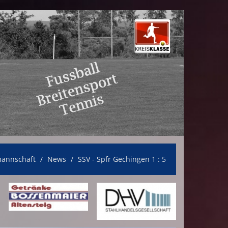
annschaft
News
SSV - Spfr Gechingen 1 : 5