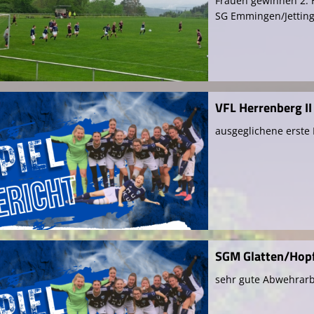
Frauen gewinnen 2. H
SG Emmingen/Jettin
VFL Herrenberg II 
ausgeglichene erste 
SGM Glatten/Hopf
sehr gute Abwehrarbe